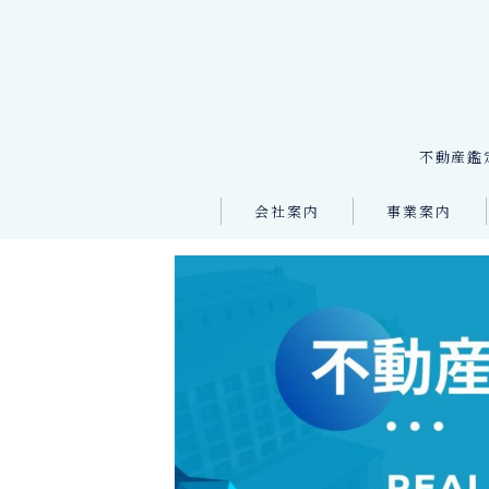
不動産鑑
会社案内
事業案内
会社案内 TOP
事業案内 TOP
会社概要
不動産仲介
会社理念
不動産鑑定
活動実績
資産コンサルティ
代表者挨拶
相続・事業承継