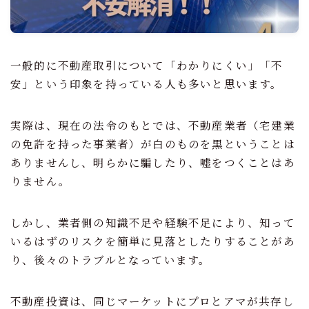
不動産仲介
不動産鑑定
一般的に不動産取引について「わかりにくい」「不
資産コンサルティング
安」という印象を持っている人も多いと思います。
相続・事業承継
実際は、現在の法令のもとでは、不動産業者（宅建業
専門家（士業）の方へ
の免許を持った事業者）が白のものを黒ということは
専門家（士業）の方 TOP
ありませんし、明らかに騙したり、嘘をつくことはあ
りません。
不動産売却・購入サポート
不動産鑑定
しかし、業者側の知識不足や経験不足により、知って
資産コンサルティング
いるはずのリスクを簡単に見落としたりすることがあ
アドバイザリー契約
り、後々のトラブルとなっています。
報酬
不動産投資は、同じマーケットにプロとアマが共存し