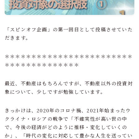
不動産仲介
不動産鑑定
「スピンオフ企画」の第一回目として投稿させていた
資産コンサルティング
だきます。
相続・事業承継
＊＊＊＊＊＊＊＊＊＊＊＊＊＊＊＊＊＊＊＊＊＊＊＊
専門家（士業）の方へ
＊＊＊＊＊＊＊＊＊＊＊＊＊＊
専門家（士業）の方 TOP
不動産売却・購入サポート
最近、不動産はもちろんですが、不動産以外の投資対
象について、少しですが勉強しています。
不動産鑑定
資産コンサルティング
きっかけは、2020年のコロナ禍、2021年始まったウ
アドバイザリー契約
クライナ・ロシアの戦争で「不確実性が高い世の中
で、今後の経済がどのように推移・変化していくの
報酬
か」、「時代の変化に対応して豊かな人生を送ってい