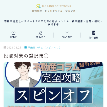
MENU
不動産鑑定士がサポートする不動産の総合コンサル 資産運用・売買・相続・
事業承継
会社案内
HOME
SERVICE
CONTACT
物件情報
会社案内 TOP
2026.06.25
不動産コラム（スピンオフ）
会社概要
投資対象の選択肢①
会社理念
活動実績
代表者挨拶
会社所在地
事業案内
事業案内 TOP